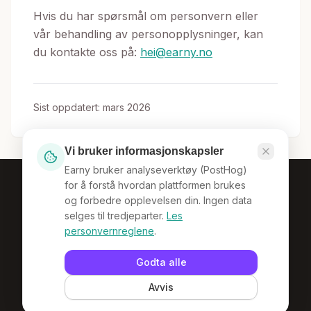
Hvis du har spørsmål om personvern eller
vår behandling av personopplysninger, kan
du kontakte oss på:
hei@earny.no
Sist oppdatert: mars 2026
Vi bruker informasjonskapsler
Earny bruker analyseverktøy (PostHog)
for å forstå hvordan plattformen brukes
og forbedre opplevelsen din. Ingen data
selges til tredjeparter.
Les
personvernreglene
.
Norges nye plattform for kreative frilansere og
bedrifter som trenger dem.
Godta alle
Avvis