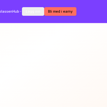
plassen
Hub
Logg inn
Bli med i earny