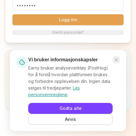
Logg inn
Glemt passordet?
Vi bruker informasjonskapsler
Ny på Earny?
Velg hva som beskriver deg best for å komme i gang.
Earny bruker analyseverktøy (PostHog)
for å forstå hvordan plattformen brukes
og forbedre opplevelsen din. Ingen data
selges til tredjeparter.
Les
personvernreglene
.
Bli frilanser
Registrer bedrift
Godta alle
Avvis