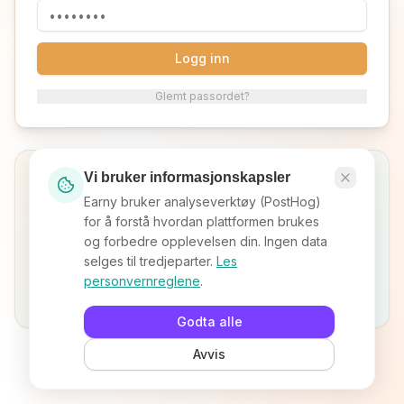
Logg inn
Glemt passordet?
Vi bruker informasjonskapsler
Ny på Earny?
Velg hva som beskriver deg best for å komme i gang.
Earny bruker analyseverktøy (PostHog)
for å forstå hvordan plattformen brukes
og forbedre opplevelsen din. Ingen data
selges til tredjeparter.
Les
personvernreglene
.
Bli frilanser
Registrer bedrift
Godta alle
Avvis