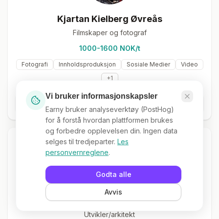
Kjartan Kielberg Øvreås
Filmskaper og fotograf
1000-1600 NOK/t
Fotografi
Innholdsproduksjon
Sosiale Medier
Video
+
1
Vi bruker informasjonskapsler
Se profil
Earny bruker analyseverktøy (PostHog)
for å forstå hvordan plattformen brukes
og forbedre opplevelsen din. Ingen data
selges til tredjeparter.
Les
personvernreglene
.
Godta alle
Avvis
Kjartan Rekdal Müller
Utvikler/arkitekt