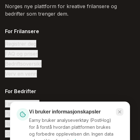
Norges nye plattform for kreative frilansere og
bedrifter som trenger dem.
For Frilansere
Registrer deg
FAQ og priser
Bedriftsoversikt
Verv en venn
For Bedrifter
Finn frilansere
Vi bruker informasjonskapsler
Pakketilbud
Earny bruker analyseverktøy (PostHog)
Registrer bedrift
for å forstå hvordan plattformen brukes
Slik fungerer det
og forbedre opplevelsen din. Ingen data